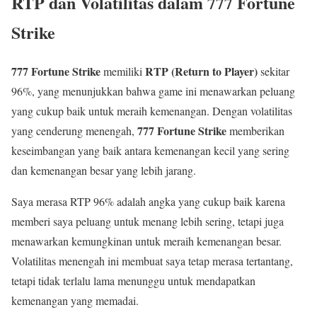
RTP dan Volatilitas dalam
777 Fortune
Strike
777 Fortune Strike
RTP (Return to Player)
memiliki
sekitar
96%, yang menunjukkan bahwa game ini menawarkan peluang
yang cukup baik untuk meraih kemenangan. Dengan volatilitas
777 Fortune Strike
yang cenderung menengah,
memberikan
keseimbangan yang baik antara kemenangan kecil yang sering
dan kemenangan besar yang lebih jarang.
Saya merasa RTP 96% adalah angka yang cukup baik karena
memberi saya peluang untuk menang lebih sering, tetapi juga
menawarkan kemungkinan untuk meraih kemenangan besar.
Volatilitas menengah ini membuat saya tetap merasa tertantang,
tetapi tidak terlalu lama menunggu untuk mendapatkan
kemenangan yang memadai.