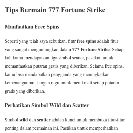
Tips Bermain
777 Fortune Strike
Manfaatkan Free Spins
free spins
Seperti yang telah saya sebutkan, fitur
adalah fitur
777 Fortune Strike
yang sangat menguntungkan dalam
. Setiap
kali kamu mendapatkan tiga simbol scatter, pastikan untuk
memanfaatkan putaran gratis yang diberikan. Selama free spins,
kamu bisa mendapatkan pengganda yang meningkatkan
kemenanganmu. Jangan ragu untuk menikmati setiap putaran
gratis yang diberikan.
Perhatikan Simbol Wild dan Scatter
wild
scatter
Simbol
dan
adalah kunci untuk membuka fitur-fitur
penting dalam permainan ini. Pastikan untuk memperhatikan