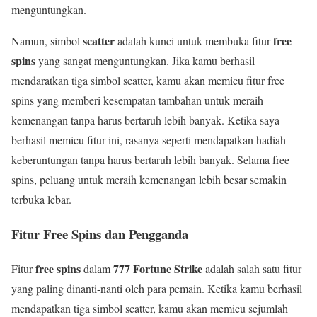
menguntungkan.
scatter
free
Namun, simbol
adalah kunci untuk membuka fitur
spins
yang sangat menguntungkan. Jika kamu berhasil
mendaratkan tiga simbol scatter, kamu akan memicu fitur free
spins yang memberi kesempatan tambahan untuk meraih
kemenangan tanpa harus bertaruh lebih banyak. Ketika saya
berhasil memicu fitur ini, rasanya seperti mendapatkan hadiah
keberuntungan tanpa harus bertaruh lebih banyak. Selama free
spins, peluang untuk meraih kemenangan lebih besar semakin
terbuka lebar.
Fitur Free Spins dan Pengganda
free spins
777 Fortune Strike
Fitur
dalam
adalah salah satu fitur
yang paling dinanti-nanti oleh para pemain. Ketika kamu berhasil
mendapatkan tiga simbol scatter, kamu akan memicu sejumlah