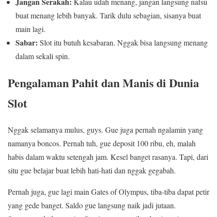
Jangan Serakah:
Kalau udah menang, jangan langsung nafsu
buat menang lebih banyak. Tarik dulu sebagian, sisanya buat
main lagi.
Sabar:
Slot itu butuh kesabaran. Nggak bisa langsung menang
dalam sekali spin.
Pengalaman Pahit dan Manis di Dunia
Slot
Nggak selamanya mulus, guys. Gue juga pernah ngalamin yang
namanya boncos. Pernah tuh, gue deposit 100 ribu, eh, malah
habis dalam waktu setengah jam. Kesel banget rasanya. Tapi, dari
situ gue belajar buat lebih hati-hati dan nggak gegabah.
Pernah juga, gue lagi main Gates of Olympus, tiba-tiba dapat petir
yang gede banget. Saldo gue langsung naik jadi jutaan.