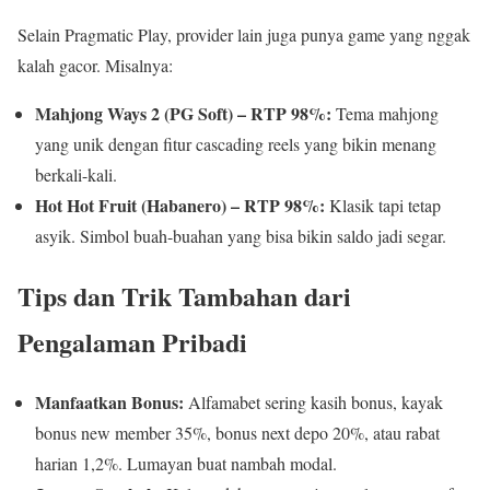
Selain Pragmatic Play, provider lain juga punya game yang nggak
kalah gacor. Misalnya:
Mahjong Ways 2 (PG Soft) – RTP 98%:
Tema mahjong
yang unik dengan fitur cascading reels yang bikin menang
berkali-kali.
Hot Hot Fruit (Habanero) – RTP 98%:
Klasik tapi tetap
asyik. Simbol buah-buahan yang bisa bikin saldo jadi segar.
Tips dan Trik Tambahan dari
Pengalaman Pribadi
Manfaatkan Bonus:
Alfamabet sering kasih bonus, kayak
bonus new member 35%, bonus next depo 20%, atau rabat
harian 1,2%. Lumayan buat nambah modal.