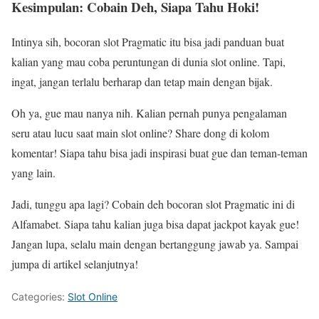
Kesimpulan: Cobain Deh, Siapa Tahu Hoki!
Intinya sih, bocoran slot Pragmatic itu bisa jadi panduan buat
kalian yang mau coba peruntungan di dunia slot online. Tapi,
ingat, jangan terlalu berharap dan tetap main dengan bijak.
Oh ya, gue mau nanya nih. Kalian pernah punya pengalaman
seru atau lucu saat main slot online? Share dong di kolom
komentar! Siapa tahu bisa jadi inspirasi buat gue dan teman-teman
yang lain.
Jadi, tunggu apa lagi? Cobain deh bocoran slot Pragmatic ini di
Alfamabet. Siapa tahu kalian juga bisa dapat jackpot kayak gue!
Jangan lupa, selalu main dengan bertanggung jawab ya. Sampai
jumpa di artikel selanjutnya!
Categories:
Slot Online