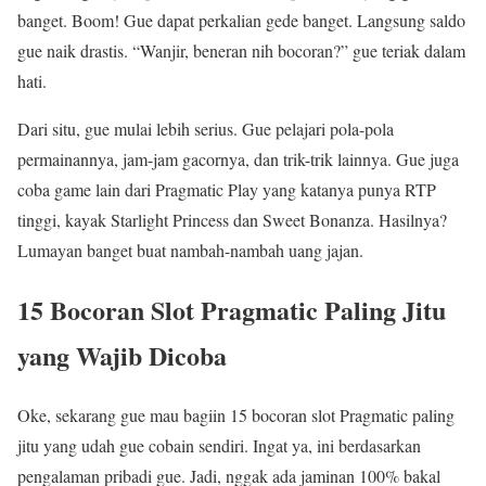
banget. Boom! Gue dapat perkalian gede banget. Langsung saldo
gue naik drastis. “Wanjir, beneran nih bocoran?” gue teriak dalam
hati.
Dari situ, gue mulai lebih serius. Gue pelajari pola-pola
permainannya, jam-jam gacornya, dan trik-trik lainnya. Gue juga
coba game lain dari Pragmatic Play yang katanya punya RTP
tinggi, kayak Starlight Princess dan Sweet Bonanza. Hasilnya?
Lumayan banget buat nambah-nambah uang jajan.
15 Bocoran Slot Pragmatic Paling Jitu
yang Wajib Dicoba
Oke, sekarang gue mau bagiin 15 bocoran slot Pragmatic paling
jitu yang udah gue cobain sendiri. Ingat ya, ini berdasarkan
pengalaman pribadi gue. Jadi, nggak ada jaminan 100% bakal