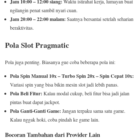
Jam 10:00 – 12:00 siang:
Waktu istirahat kerja, lumayan buat
ngilangin penat sambil nyari cuan.
Jam 20:00 – 22:00 malam:
Saatnya bersantai setelah seharian
beraktivitas.
Pola Slot Pragmatic
Pola juga penting. Biasanya gue coba beberapa pola ini:
Pola Spin Manual 10x – Turbo Spin 20x – Spin Cepat 10x:
Variasi spin yang bisa bikin mesin slot jadi lebih panas.
Pola Beli Fitur:
Kalau modal cukup, beli fitur bisa jadi jalan
pintas buat dapat jackpot.
Pola Ganti-Ganti Game:
Jangan terpaku sama satu game.
Kalau nggak hoki, coba pindah ke game lain.
Bocoran Tambahan dari Provider Lain