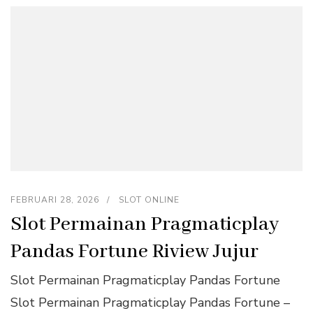
FEBRUARI 28, 2026
SLOT ONLINE
Slot Permainan Pragmaticplay
Pandas Fortune Riview Jujur
Slot Permainan Pragmaticplay Pandas Fortune
Slot Permainan Pragmaticplay Pandas Fortune –