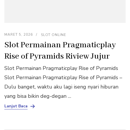
MARET 5, 2026
SLOT ONLINE
Slot Permainan Pragmaticplay
Rise of Pyramids Riview Jujur
Slot Permainan Pragmaticplay Rise of Pyramids
Slot Permainan Pragmaticplay Rise of Pyramids –
Dulu banget, waktu aku lagi iseng nyari hiburan
yang bisa bikin deg-degan …
Lanjut Baca