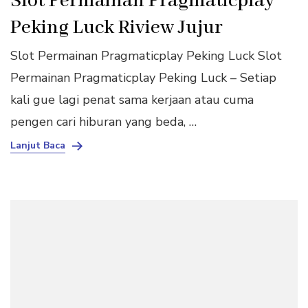
Slot Permainan Pragmaticplay
Peking Luck Riview Jujur
Slot Permainan Pragmaticplay Peking Luck Slot
Permainan Pragmaticplay Peking Luck – Setiap
kali gue lagi penat sama kerjaan atau cuma
pengen cari hiburan yang beda, …
Lanjut Baca