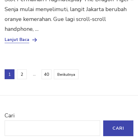
Senja mulai menyelimuti, langit Jakarta berubah
oranye kemerahan. Gue lagi scroll-scroll
handphone, …
Lanjut Baca
Paginasi
Halaman
Halaman
…
Halaman
1
2
40
Berikutnya
pos
Cari
CARI