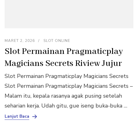
MARET 2, 2026
SLOT ONLINE
Slot Permainan Pragmaticplay
Magicians Secrets Riview Jujur
Slot Permainan Pragmaticplay Magicians Secrets
Slot Permainan Pragmaticplay Magicians Secrets –
Malam itu, kepala rasanya agak pusing setelah
seharian kerja. Udah gitu, gue iseng buka-buka …
Lanjut Baca