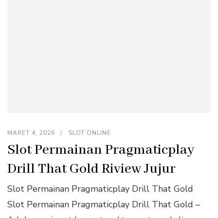
MARET 4, 2026
SLOT ONLINE
Slot Permainan Pragmaticplay
Drill That Gold Riview Jujur
Slot Permainan Pragmaticplay Drill That Gold
Slot Permainan Pragmaticplay Drill That Gold –