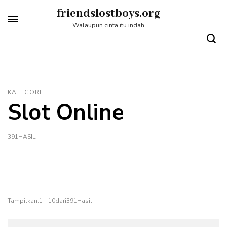
Lompat
friendslostboys.org
ke
Walaupun cinta itu indah
konten
(Tekan
Enter)
KATEGORI
Slot Online
391HASIL
Tampilkan:1 - 10dari391Hasil