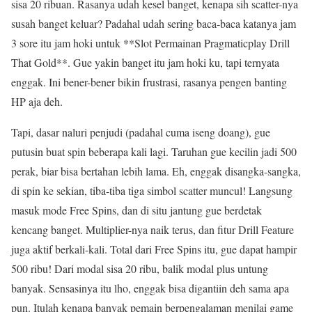
sisa 20 ribuan. Rasanya udah kesel banget, kenapa sih scatter-nya
susah banget keluar? Padahal udah sering baca-baca katanya jam
3 sore itu jam hoki untuk **Slot Permainan Pragmaticplay Drill
That Gold**. Gue yakin banget itu jam hoki ku, tapi ternyata
enggak. Ini bener-bener bikin frustrasi, rasanya pengen banting
HP aja deh.
Tapi, dasar naluri penjudi (padahal cuma iseng doang), gue
putusin buat spin beberapa kali lagi. Taruhan gue kecilin jadi 500
perak, biar bisa bertahan lebih lama. Eh, enggak disangka-sangka,
di spin ke sekian, tiba-tiba tiga simbol scatter muncul! Langsung
masuk mode Free Spins, dan di situ jantung gue berdetak
kencang banget. Multiplier-nya naik terus, dan fitur Drill Feature
juga aktif berkali-kali. Total dari Free Spins itu, gue dapat hampir
500 ribu! Dari modal sisa 20 ribu, balik modal plus untung
banyak. Sensasinya itu lho, enggak bisa digantiin deh sama apa
pun. Itulah kenapa banyak pemain berpengalaman menilai game