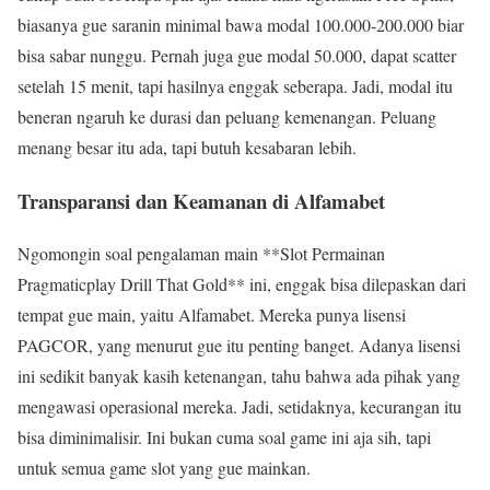
biasanya gue saranin minimal bawa modal 100.000-200.000 biar
bisa sabar nunggu. Pernah juga gue modal 50.000, dapat scatter
setelah 15 menit, tapi hasilnya enggak seberapa. Jadi, modal itu
beneran ngaruh ke durasi dan peluang kemenangan. Peluang
menang besar itu ada, tapi butuh kesabaran lebih.
Transparansi dan Keamanan di Alfamabet
Ngomongin soal pengalaman main **Slot Permainan
Pragmaticplay Drill That Gold** ini, enggak bisa dilepaskan dari
tempat gue main, yaitu Alfamabet. Mereka punya lisensi
PAGCOR, yang menurut gue itu penting banget. Adanya lisensi
ini sedikit banyak kasih ketenangan, tahu bahwa ada pihak yang
mengawasi operasional mereka. Jadi, setidaknya, kecurangan itu
bisa diminimalisir. Ini bukan cuma soal game ini aja sih, tapi
untuk semua game slot yang gue mainkan.