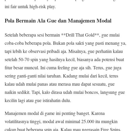
ini fair untuk high-risk play.
Pola Bermain Ala Gue dan Manajemen Modal
Setelah beberapa sesi bermain **Drill That Gold**, gue mulai
coba-coba beberapa pola. Bukan pola sakti yang pasti menang ya,
tapi lebih ke observasi pribadi aja. Misalnya, gue perhatiin kalau
setelah 50-70 spin yang hasilnya kecil, biasanya ada potensi buat
fitur besar muncul. Ini cuma feeling gue aja sih. Terus, gue juga
sering ganti-ganti nilai taruhan. Kadang mulai dari kecil, terus
kalau udah mulai panas atau merasa mau dapat sesuatu, gue
naikin sedikit. Tapi, kalo dirasa udah mulai boncos, langsung gue
kecilin lagi atau gue istirahatin dulu.
Manajemen modal di game ini penting banget. Karena
volatilitasnya tinggi, modal awal minimal 25.000 itu mungkin
cukup buat beberapa spin aja. Kalau mau ngerasain Free Spins,