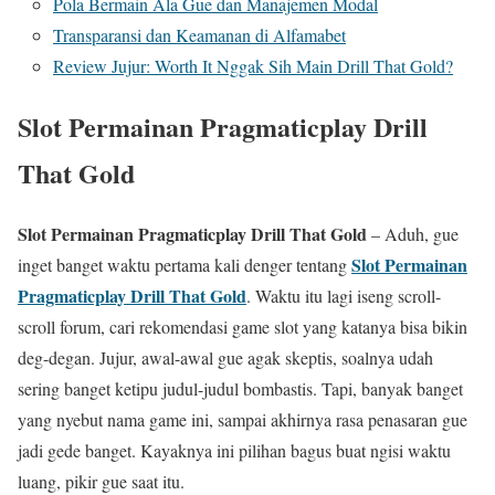
Pola Bermain Ala Gue dan Manajemen Modal
Transparansi dan Keamanan di Alfamabet
Review Jujur: Worth It Nggak Sih Main Drill That Gold?
Slot Permainan Pragmaticplay Drill
That Gold
Slot Permainan Pragmaticplay Drill That Gold
– Aduh, gue
Slot Permainan
inget banget waktu pertama kali denger tentang
Pragmaticplay Drill That Gold
. Waktu itu lagi iseng scroll-
scroll forum, cari rekomendasi game slot yang katanya bisa bikin
deg-degan. Jujur, awal-awal gue agak skeptis, soalnya udah
sering banget ketipu judul-judul bombastis. Tapi, banyak banget
yang nyebut nama game ini, sampai akhirnya rasa penasaran gue
jadi gede banget. Kayaknya ini pilihan bagus buat ngisi waktu
luang, pikir gue saat itu.