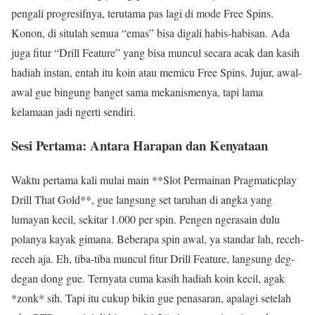
pengali progresifnya, terutama pas lagi di mode Free Spins.
Konon, di situlah semua “emas” bisa digali habis-habisan. Ada
juga fitur “Drill Feature” yang bisa muncul secara acak dan kasih
hadiah instan, entah itu koin atau memicu Free Spins. Jujur, awal-
awal gue bingung banget sama mekanismenya, tapi lama
kelamaan jadi ngerti sendiri.
Sesi Pertama: Antara Harapan dan Kenyataan
Waktu pertama kali mulai main **Slot Permainan Pragmaticplay
Drill That Gold**, gue langsung set taruhan di angka yang
lumayan kecil, sekitar 1.000 per spin. Pengen ngerasain dulu
polanya kayak gimana. Beberapa spin awal, ya standar lah, receh-
receh aja. Eh, tiba-tiba muncul fitur Drill Feature, langsung deg-
degan dong gue. Ternyata cuma kasih hadiah koin kecil, agak
*zonk* sih. Tapi itu cukup bikin gue penasaran, apalagi setelah