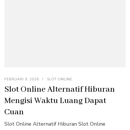
FEBRUARI 9, 2026
SLOT ONLINE
Slot Online Alternatif Hiburan
Mengisi Waktu Luang Dapat
Cuan
Slot Online Alternatif Hiburan Slot Online