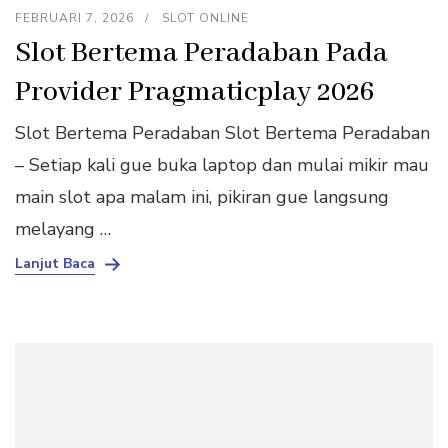
FEBRUARI 7, 2026
SLOT ONLINE
Slot Bertema Peradaban Pada
Provider Pragmaticplay 2026
Slot Bertema Peradaban Slot Bertema Peradaban
– Setiap kali gue buka laptop dan mulai mikir mau
main slot apa malam ini, pikiran gue langsung
melayang …
Lanjut Baca