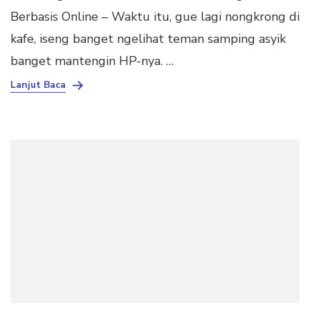
Berbasis Online – Waktu itu, gue lagi nongkrong di
kafe, iseng banget ngelihat teman samping asyik
banget mantengin HP-nya. …
Lanjut Baca