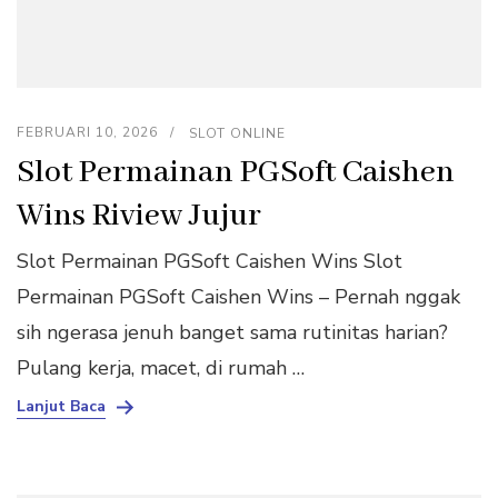
FEBRUARI 10, 2026
SLOT ONLINE
Slot Permainan PGSoft Caishen
Wins Riview Jujur
Slot Permainan PGSoft Caishen Wins Slot
Permainan PGSoft Caishen Wins – Pernah nggak
sih ngerasa jenuh banget sama rutinitas harian?
Pulang kerja, macet, di rumah …
Lanjut Baca