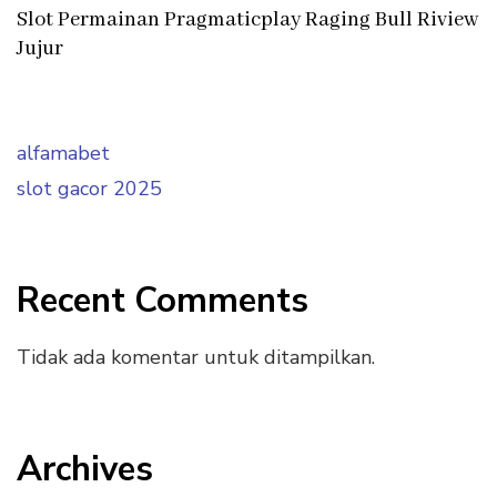
Slot Permainan Pragmaticplay Raging Bull Riview
Jujur
alfamabet
slot gacor 2025
Recent Comments
Tidak ada komentar untuk ditampilkan.
Archives