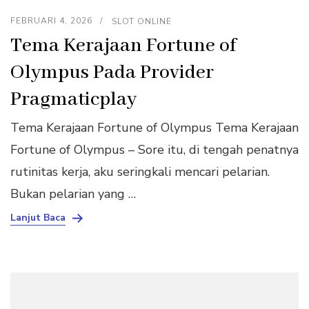
FEBRUARI 4, 2026
SLOT ONLINE
Tema Kerajaan Fortune of
Olympus Pada Provider
Pragmaticplay
Tema Kerajaan Fortune of Olympus Tema Kerajaan
Fortune of Olympus – Sore itu, di tengah penatnya
rutinitas kerja, aku seringkali mencari pelarian.
Bukan pelarian yang …
Lanjut Baca