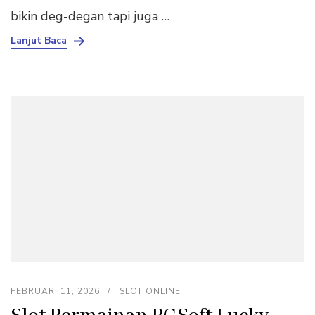
bikin deg-degan tapi juga …
Lanjut Baca
FEBRUARI 11, 2026
SLOT ONLINE