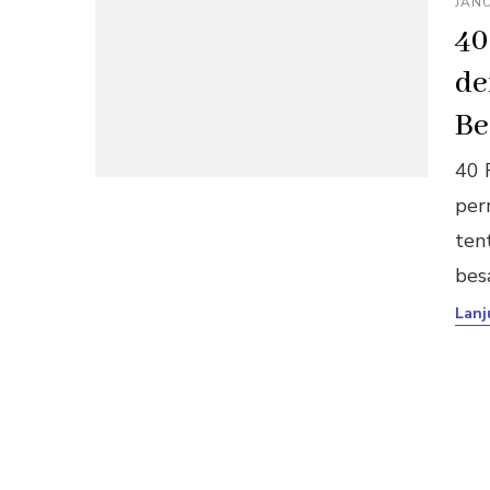
JANU
40
de
Be
40 
per
ten
besa
Lanj