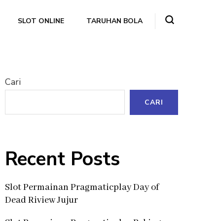
SLOT ONLINE
TARUHAN BOLA
Cari
CARI
Recent Posts
Slot Permainan Pragmaticplay Day of
Dead Riview Jujur