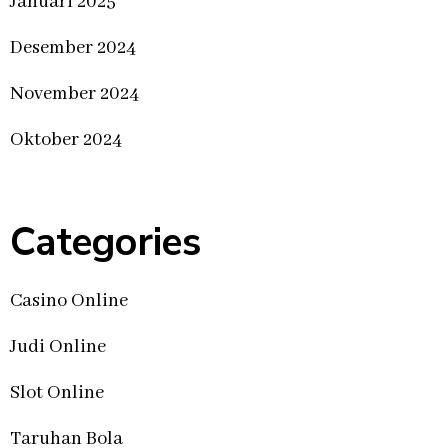
Januari 2025
Desember 2024
November 2024
Oktober 2024
Categories
Casino Online
Judi Online
Slot Online
Taruhan Bola