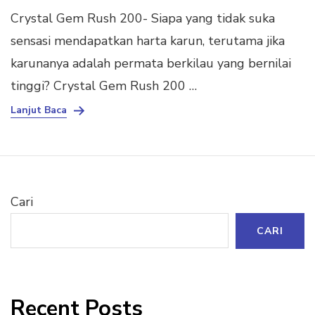
Crystal Gem Rush 200- Siapa yang tidak suka
sensasi mendapatkan harta karun, terutama jika
karunanya adalah permata berkilau yang bernilai
tinggi? Crystal Gem Rush 200 …
Lanjut Baca
Cari
CARI
Recent Posts