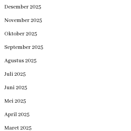
Desember 2025
November 2025
Oktober 2025
September 2025
Agustus 2025
Juli 2025
Juni 2025
Mei 2025
April 2025
Maret 2025