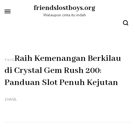
Lompat
friendslostboys.org
ke
Walaupun cinta itu indah
konten
(Tekan
Enter)
Raih Kemenangan Berkilau
TAGS
di Crystal Gem Rush 200:
Panduan Slot Penuh Kejutan
1HASIL