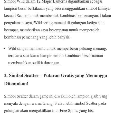
Simbol Wild dalam 12 Magic Lanterns digambarkan sebagai
lampion besar berkilauan yang bisa menggantikan simbol lainnya,
kecuali Scatter, untuk membentuk kombinasi kemenangan. Dalam
pengalaman saya, Wild sering muncul di gulungan ketiga atau
keempat, memberikan saya kesempatan untuk memperoleh
kombinasi pemenang yang lebih banyak.
Wild sangat membantu untuk memperbesar peluang menang,
terutama saat kamu hampir meraih kombinasi besar namun
membutuhkan sedikit dorongan.
2. Simbol Scatter – Putaran Gratis yang Menunggu
Ditemukan!
Simbol Scatter dalam game ini diwakili oleh lampion ajaib yang
menyala dengan warna terang. 3 atau lebih simbol Scatter pada
gulungan akan mengaktifkan fitur Free Spins, yang bisa