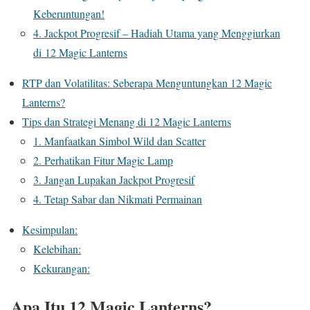
Keberuntungan!
4. Jackpot Progresif – Hadiah Utama yang Menggiurkan
di 12 Magic Lanterns
RTP dan Volatilitas: Seberapa Menguntungkan 12 Magic
Lanterns?
Tips dan Strategi Menang di 12 Magic Lanterns
1. Manfaatkan Simbol Wild dan Scatter
2. Perhatikan Fitur Magic Lamp
3. Jangan Lupakan Jackpot Progresif
4. Tetap Sabar dan Nikmati Permainan
Kesimpulan:
Kelebihan:
Kekurangan:
Apa Itu 12 Magic Lanterns?