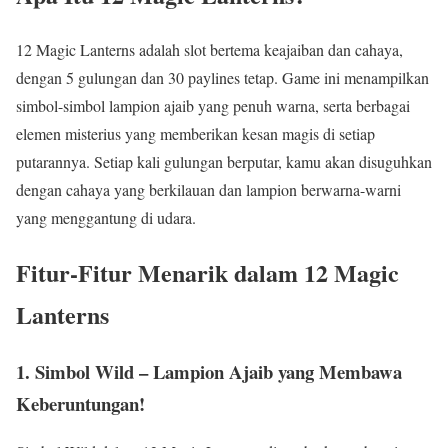
12 Magic Lanterns adalah slot bertema keajaiban dan cahaya,
dengan 5 gulungan dan 30 paylines tetap. Game ini menampilkan
simbol-simbol lampion ajaib yang penuh warna, serta berbagai
elemen misterius yang memberikan kesan magis di setiap
putarannya. Setiap kali gulungan berputar, kamu akan disuguhkan
dengan cahaya yang berkilauan dan lampion berwarna-warni
yang menggantung di udara.
Fitur-Fitur Menarik dalam 12 Magic
Lanterns
1. Simbol Wild – Lampion Ajaib yang Membawa
Keberuntungan!