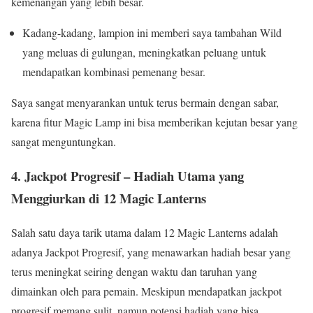
kemenangan yang lebih besar.
Kadang-kadang, lampion ini memberi saya tambahan Wild
yang meluas di gulungan, meningkatkan peluang untuk
mendapatkan kombinasi pemenang besar.
Saya sangat menyarankan untuk terus bermain dengan sabar,
karena fitur Magic Lamp ini bisa memberikan kejutan besar yang
sangat menguntungkan.
4. Jackpot Progresif – Hadiah Utama yang
Menggiurkan di
12 Magic Lanterns
Salah satu daya tarik utama dalam 12 Magic Lanterns adalah
adanya Jackpot Progresif, yang menawarkan hadiah besar yang
terus meningkat seiring dengan waktu dan taruhan yang
dimainkan oleh para pemain. Meskipun mendapatkan jackpot
progresif memang sulit, namun potensi hadiah yang bisa