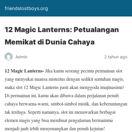
friendslostboys.org
12 Magic Lanterns: Petualangan
Memikat di Dunia Cahaya
Admin
2 tahun ago
12 Magic Lanterns-
Jika kamu seorang pecinta permainan slot
yang menyukai nuansa misterius dengan sedikit sentuhan magis,
maka slot 12 Magic Lanterns pasti akan menggoda imajinasimu!
Di permainan ini, kamu akan dibawa dalam perjalanan penuh
cahaya berwarna-warni, simbol-simbol mistik, dan keberuntungan
tak terduga. Seperti namanya, slot ini menawarkan berbagai
elemen magis yang bisa membuat pengalaman bermainmu
menjadi jauh lebih menyenangkan dan penuh kejutan!