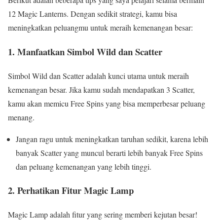
12 Magic Lanterns. Dengan sedikit strategi, kamu bisa
meningkatkan peluangmu untuk meraih kemenangan besar:
1. Manfaatkan Simbol Wild dan Scatter
Simbol Wild dan Scatter adalah kunci utama untuk meraih
kemenangan besar. Jika kamu sudah mendapatkan 3 Scatter,
kamu akan memicu Free Spins yang bisa memperbesar peluang
menang.
Jangan ragu untuk meningkatkan taruhan sedikit, karena lebih
banyak Scatter yang muncul berarti lebih banyak Free Spins
dan peluang kemenangan yang lebih tinggi.
2. Perhatikan Fitur Magic Lamp
Magic Lamp adalah fitur yang sering memberi kejutan besar!