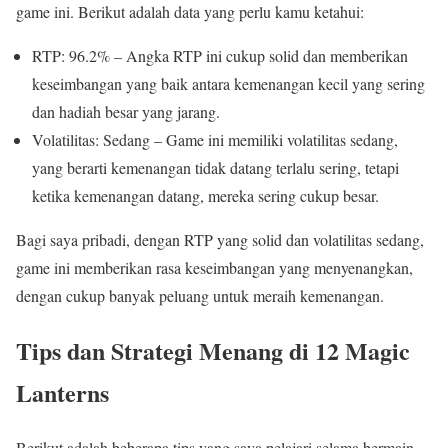
game ini. Berikut adalah data yang perlu kamu ketahui:
RTP: 96.2% – Angka RTP ini cukup solid dan memberikan
keseimbangan yang baik antara kemenangan kecil yang sering
dan hadiah besar yang jarang.
Volatilitas: Sedang – Game ini memiliki volatilitas sedang,
yang berarti kemenangan tidak datang terlalu sering, tetapi
ketika kemenangan datang, mereka sering cukup besar.
Bagi saya pribadi, dengan RTP yang solid dan volatilitas sedang,
game ini memberikan rasa keseimbangan yang menyenangkan,
dengan cukup banyak peluang untuk meraih kemenangan.
Tips dan Strategi Menang di 12 Magic
Lanterns
Berikut adalah beberapa tips yang saya pelajari selama bermain