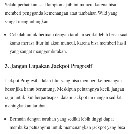
Selalu perhatikan saat lampion ajaib ini muncul karena bisa
memberi pengganda kemenangan atau tambahan Wild yang
sangat menguntungkan.
Cobalah untuk bermain dengan taruhan sedikit lebih besar saat
kamu merasa fitur ini akan muncul, karena bisa memberi hasil
yang sangat menggembirakan.
3. Jangan Lupakan Jackpot Progresif
Jackpot Progresif adalah fitur yang bisa memberi kemenangan
besar jika kamu beruntung. Meskipun peluangnya kecil, jangan
ragu untuk ikut berpartisipasi dalam jackpot ini dengan sedikit
meningkatkan taruhan.
Bermain dengan taruhan yang sedikit lebih tinggi dapat
membuka peluangmu untuk memenangkan jackpot yang bisa