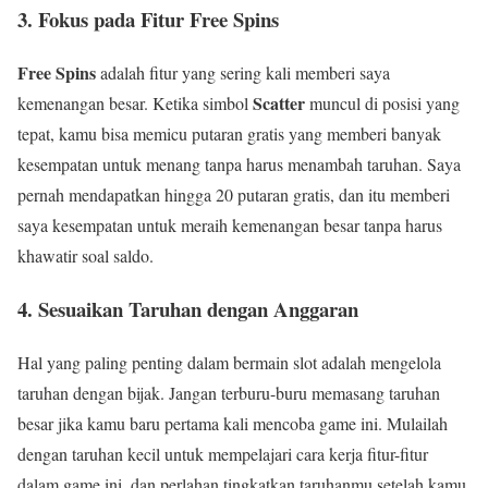
3. Fokus pada Fitur Free Spins
Free Spins
adalah fitur yang sering kali memberi saya
Scatter
kemenangan besar. Ketika simbol
muncul di posisi yang
tepat, kamu bisa memicu putaran gratis yang memberi banyak
kesempatan untuk menang tanpa harus menambah taruhan. Saya
pernah mendapatkan hingga 20 putaran gratis, dan itu memberi
saya kesempatan untuk meraih kemenangan besar tanpa harus
khawatir soal saldo.
4. Sesuaikan Taruhan dengan Anggaran
Hal yang paling penting dalam bermain slot adalah mengelola
taruhan dengan bijak. Jangan terburu-buru memasang taruhan
besar jika kamu baru pertama kali mencoba game ini. Mulailah
dengan taruhan kecil untuk mempelajari cara kerja fitur-fitur
dalam game ini, dan perlahan tingkatkan taruhanmu setelah kamu