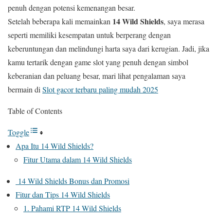
penuh dengan potensi kemenangan besar.
14 Wild Shields
Setelah beberapa kali memainkan
, saya merasa
seperti memiliki kesempatan untuk berperang dengan
keberuntungan dan melindungi harta saya dari kerugian. Jadi, jika
kamu tertarik dengan game slot yang penuh dengan simbol
keberanian dan peluang besar, mari lihat pengalaman saya
bermain di
Slot gacor terbaru paling mudah 2025
Table of Contents
Toggle
Apa Itu 14 Wild Shields?
Fitur Utama dalam 14 Wild Shields
14 Wild Shields Bonus dan Promosi
Fitur dan Tips 14 Wild Shields
1. Pahami RTP 14 Wild Shields