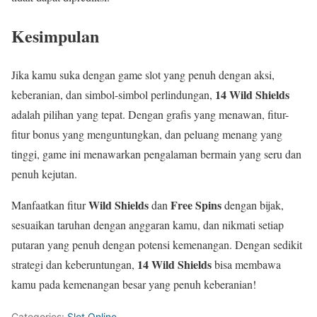
Kesimpulan
Jika kamu suka dengan game slot yang penuh dengan aksi,
14 Wild Shields
keberanian, dan simbol-simbol perlindungan,
adalah pilihan yang tepat. Dengan grafis yang menawan, fitur-
fitur bonus yang menguntungkan, dan peluang menang yang
tinggi, game ini menawarkan pengalaman bermain yang seru dan
penuh kejutan.
Wild Shields
Free Spins
Manfaatkan fitur
dan
dengan bijak,
sesuaikan taruhan dengan anggaran kamu, dan nikmati setiap
putaran yang penuh dengan potensi kemenangan. Dengan sedikit
14 Wild Shields
strategi dan keberuntungan,
bisa membawa
kamu pada kemenangan besar yang penuh keberanian!
Categories:
Slot Online