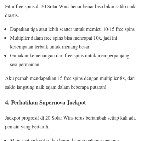
Fitur free spins di 20 Solar Wins benar-benar bisa bikin saldo naik
drastis.
Dapatkan tiga atau lebih scatter untuk memicu 10-15 free spins
Multiplier dalam free spins bisa mencapai 10x, jadi ini
kesempatan terbaik untuk menang besar
Gunakan kemenangan dari free spins untuk memperpanjang
sesi permainan
Aku pernah mendapatkan 15 free spins dengan multiplier 8x, dan
saldo langsung naik tajam dalam beberapa putaran!
4. Perhatikan Supernova Jackpot
Jackpot progresif di 20 Solar Wins terus bertambah setiap kali ada
pemain yang bertaruh.
Main saat jackpot sudah besar, karena peluang menang