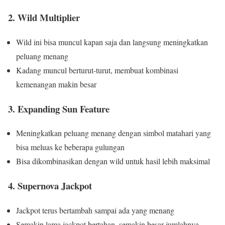
2. Wild Multiplier
Wild ini bisa muncul kapan saja dan langsung meningkatkan
peluang menang
Kadang muncul berturut-turut, membuat kombinasi
kemenangan makin besar
3. Expanding Sun Feature
Meningkatkan peluang menang dengan simbol matahari yang
bisa meluas ke beberapa gulungan
Bisa dikombinasikan dengan wild untuk hasil lebih maksimal
4. Supernova Jackpot
Jackpot terus bertambah sampai ada yang menang
Semakin lama jackpot bertahan, semakin besar jumlahnya