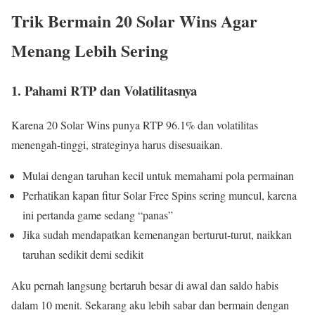
Trik Bermain 20 Solar Wins Agar
Menang Lebih Sering
1. Pahami RTP dan Volatilitasnya
Karena 20 Solar Wins punya RTP 96.1% dan volatilitas
menengah-tinggi, strateginya harus disesuaikan.
Mulai dengan taruhan kecil untuk memahami pola permainan
Perhatikan kapan fitur Solar Free Spins sering muncul, karena
ini pertanda game sedang “panas”
Jika sudah mendapatkan kemenangan berturut-turut, naikkan
taruhan sedikit demi sedikit
Aku pernah langsung bertaruh besar di awal dan saldo habis
dalam 10 menit. Sekarang aku lebih sabar dan bermain dengan