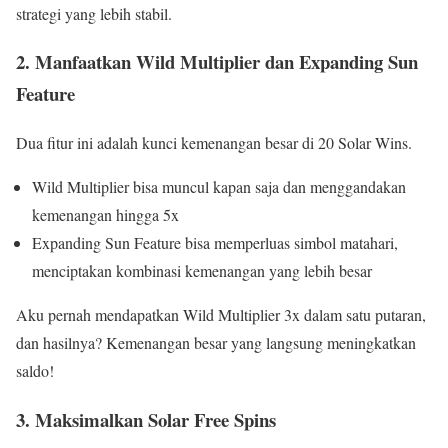
strategi yang lebih stabil.
2. Manfaatkan Wild Multiplier dan Expanding Sun
Feature
Dua fitur ini adalah kunci kemenangan besar di 20 Solar Wins.
Wild Multiplier bisa muncul kapan saja dan menggandakan
kemenangan hingga 5x
Expanding Sun Feature bisa memperluas simbol matahari,
menciptakan kombinasi kemenangan yang lebih besar
Aku pernah mendapatkan Wild Multiplier 3x dalam satu putaran,
dan hasilnya? Kemenangan besar yang langsung meningkatkan
saldo!
3. Maksimalkan Solar Free Spins