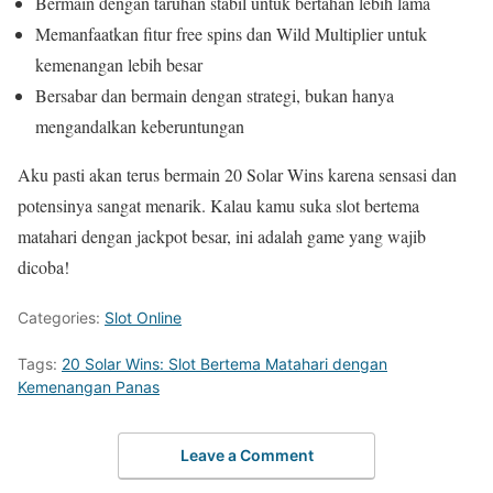
Bermain dengan taruhan stabil untuk bertahan lebih lama
Memanfaatkan fitur free spins dan Wild Multiplier untuk
kemenangan lebih besar
Bersabar dan bermain dengan strategi, bukan hanya
mengandalkan keberuntungan
Aku pasti akan terus bermain 20 Solar Wins karena sensasi dan
potensinya sangat menarik. Kalau kamu suka slot bertema
matahari dengan jackpot besar, ini adalah game yang wajib
dicoba!
Categories:
Slot Online
Tags:
20 Solar Wins: Slot Bertema Matahari dengan
Kemenangan Panas
Leave a Comment