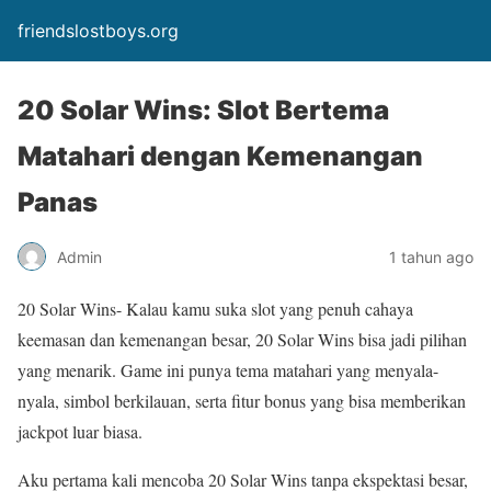
friendslostboys.org
20 Solar Wins: Slot Bertema
Matahari dengan Kemenangan
Panas
Admin
1 tahun ago
20 Solar Wins-
Kalau kamu suka slot yang penuh
cahaya
keemasan dan kemenangan besar
,
20 Solar Wins
bisa jadi pilihan
yang menarik. Game ini punya tema matahari yang menyala-
nyala, simbol berkilauan, serta fitur bonus yang bisa memberikan
jackpot luar biasa.
Aku pertama kali mencoba 20 Solar Wins tanpa ekspektasi besar,