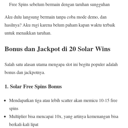
Free Spins sebelum bermain dengan taruhan sungguhan
Aku dulu langsung bermain tanpa coba mode demo, dan
hasilnya? Aku rugi karena belum paham kapan waktu terbaik
untuk menaikkan taruhan.
Bonus dan Jackpot di 20 Solar Wins
Salah satu alasan utama mengapa slot ini begitu populer adalah
bonus dan jackpotnya.
1. Solar Free Spins Bonus
Mendapatkan tiga atau lebih scatter akan memicu 10-15 free
spins
Multiplier bisa mencapai 10x, yang artinya kemenangan bisa
berkali-kali lipat