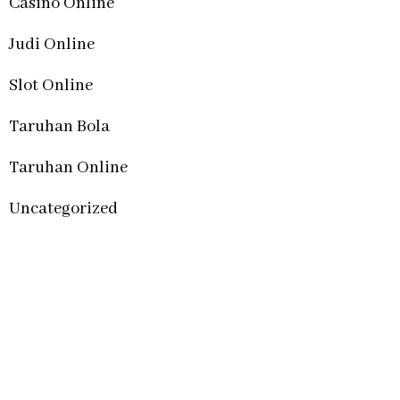
Casino Online
Judi Online
Slot Online
Taruhan Bola
Taruhan Online
Uncategorized