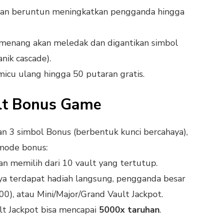
n beruntun meningkatkan pengganda hingga
menang akan meledak dan digantikan simbol
nik cascade).
icu ulang hingga 50 putaran gratis.
lt Bonus Game
n 3 simbol Bonus (berbentuk kunci bercahaya),
mode bonus:
n memilih dari 10 vault yang tertutup.
ya terdapat hadiah langsung, pengganda besar
00), atau Mini/Major/Grand Vault Jackpot.
lt Jackpot bisa mencapai
5000x taruhan
.