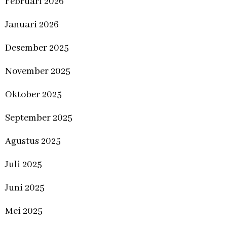
Februari 2026
Januari 2026
Desember 2025
November 2025
Oktober 2025
September 2025
Agustus 2025
Juli 2025
Juni 2025
Mei 2025