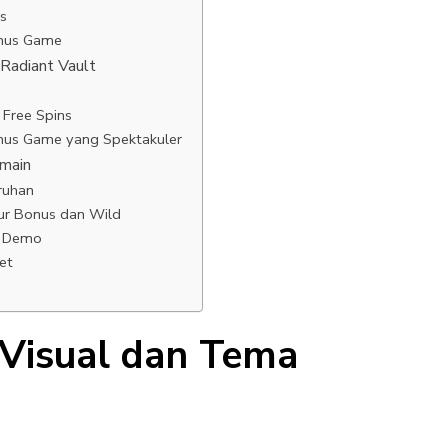
s
onus Game
Radiant Vault
 Free Spins
nus Game yang Spektakuler
rmain
ruhan
tur Bonus dan Wild
e Demo
et
Visual dan Tema