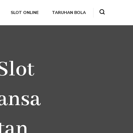
SLOT ONLINE
TARUHAN BOLA
Slot
ansa
tan