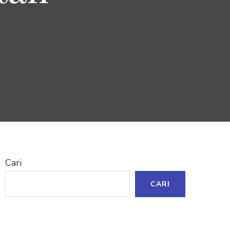
Cari
CARI