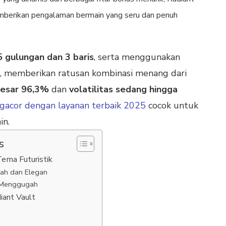
mberikan pengalaman bermain yang seru dan penuh
5 gulungan dan 3 baris
, serta menggunakan
, memberikan ratusan kombinasi menang dari
esar 96,3%
dan
volatilitas sedang hingga
 gacor dengan layanan terbaik 2025
cocok untuk
in.
s
Tema Futuristik
ah dan Elegan
 Menggugah
iant Vault