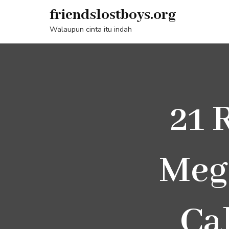
Lompat
friendslostboys.org
ke
Walaupun cinta itu indah
konten
(Tekan
Enter)
21 
Meg
Ca