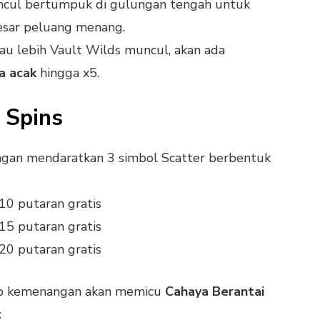
cul bertumpuk di gulungan tengah untuk
sar peluang menang.
tau lebih Vault Wilds muncul, akan ada
a acak
hingga x5.
 Spins
dengan mendaratkan 3 simbol Scatter berbentuk
 10 putaran gratis
 15 putaran gratis
 20 putaran gratis
iap kemenangan akan memicu
Cahaya Berantai
: