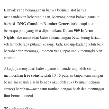
Banyak yang beranggapan bahwa bermain slot hanya
mengandalkan keberuntungan. Memang benar bahwa game ini
RNG (Random Number Generator)
berbasis
, tetapi ada
909 Inferno
beberapa pola yang bisa diperhatikan. Dalam
Nights
, aku menyadari bahwa kemenangan besar sering terjadi
setelah beberapa putaran kosong. Jadi, kadang-kadang lebih baik
bersabar dan menunggu momen yang tepat untuk meningkatkan
taruhan.
Aku juga menyadari bahwa game ini cenderung lebih sering
free spins
memberikan
setelah 10-15 putaran tanpa kemenangan
besar. Ini adalah alasan kenapa aku lebih suka bermain dengan
strategi bertahan—mengatur taruhan dengan bijak dan menunggu
fitur bonus muncul.
Kesimpulan