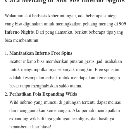
Walaupun slot berbasis keberuntungan, ada beberapa strategi
909
yang bisa digunakan untuk meningkatkan peluang menang di
Inferno Nights
. Dari pengalamanku, berikut beberapa tips yang
bisa membantumu:
Manfaatkan Inferno Free Spins
Scatter inferno bisa memberikan putaran gratis, jadi usahakan
untuk mengumpulkannya sebanyak mungkin. Free spins ini
adalah kesempatan terbaik untuk mendapatkan kemenangan
besar tanpa menghabiskan saldo utama.
Perhatikan Pola Expanding Wilds
Wild inferno yang muncul di gulungan tertentu dapat meluas
dan menggandakan kemenangan. Aku pernah mendapatkan
expanding wilds di tiga gulungan sekaligus, dan hasilnya
benar-benar luar biasa!