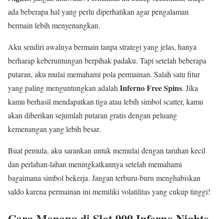
ada beberapa hal yang perlu diperhatikan agar pengalaman
bermain lebih menyenangkan.
Aku sendiri awalnya bermain tanpa strategi yang jelas, hanya
berharap keberuntungan berpihak padaku. Tapi setelah beberapa
putaran, aku mulai memahami pola permainan. Salah satu fitur
Inferno Free Spins
yang paling menguntungkan adalah
. Jika
kamu berhasil mendapatkan tiga atau lebih simbol scatter, kamu
akan diberikan sejumlah putaran gratis dengan peluang
kemenangan yang lebih besar.
Buat pemula, aku sarankan untuk memulai dengan taruhan kecil
dan perlahan-lahan meningkatkannya setelah memahami
bagaimana simbol bekerja. Jangan terburu-buru menghabiskan
saldo karena permainan ini memiliki volatilitas yang cukup tinggi!
Cara Menang di Slot 909 Inferno Nights