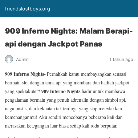
friendslostboys.org
909 Inferno Nights: Malam Berapi-
api dengan Jackpot Panas
Admin
1 tahun ago
909 Inferno Nights-
Pernahkah kamu membayangkan sensasi
bermain slot dengan tema api yang membara dan hadiah jackpot
909 Inferno Nights
yang spektakuler?
hadir untuk membawa
pengalaman bermain yang penuh adrenalin dengan simbol api,
naga mistis, dan kekuatan tak terduga yang siap meledakkan
kemenanganmu! Aku sendiri mencobanya beberapa kali dan
merasakan ketegangan luar biasa setiap kali roda berputar.