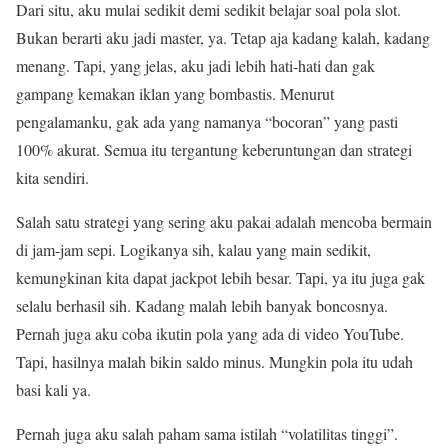
Dari situ, aku mulai sedikit demi sedikit belajar soal pola slot.
Bukan berarti aku jadi master, ya. Tetap aja kadang kalah, kadang
menang. Tapi, yang jelas, aku jadi lebih hati-hati dan gak
gampang kemakan iklan yang bombastis. Menurut
pengalamanku, gak ada yang namanya “bocoran” yang pasti
100% akurat. Semua itu tergantung keberuntungan dan strategi
kita sendiri.
Salah satu strategi yang sering aku pakai adalah mencoba bermain
di jam-jam sepi. Logikanya sih, kalau yang main sedikit,
kemungkinan kita dapat jackpot lebih besar. Tapi, ya itu juga gak
selalu berhasil sih. Kadang malah lebih banyak boncosnya.
Pernah juga aku coba ikutin pola yang ada di video YouTube.
Tapi, hasilnya malah bikin saldo minus. Mungkin pola itu udah
basi kali ya.
Pernah juga aku salah paham sama istilah “volatilitas tinggi”.