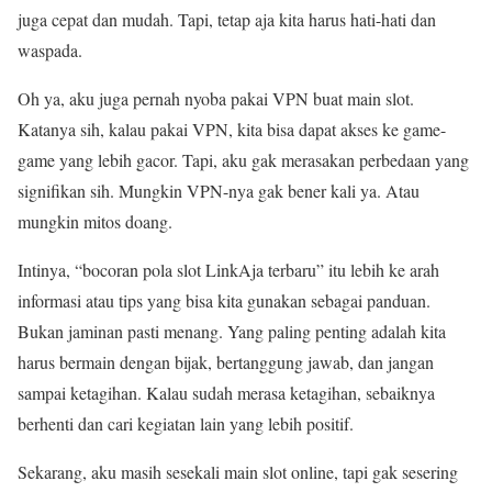
juga cepat dan mudah. Tapi, tetap aja kita harus hati-hati dan
waspada.
Oh ya, aku juga pernah nyoba pakai VPN buat main slot.
Katanya sih, kalau pakai VPN, kita bisa dapat akses ke game-
game yang lebih gacor. Tapi, aku gak merasakan perbedaan yang
signifikan sih. Mungkin VPN-nya gak bener kali ya. Atau
mungkin mitos doang.
Intinya, “bocoran pola slot LinkAja terbaru” itu lebih ke arah
informasi atau tips yang bisa kita gunakan sebagai panduan.
Bukan jaminan pasti menang. Yang paling penting adalah kita
harus bermain dengan bijak, bertanggung jawab, dan jangan
sampai ketagihan. Kalau sudah merasa ketagihan, sebaiknya
berhenti dan cari kegiatan lain yang lebih positif.
Sekarang, aku masih sesekali main slot online, tapi gak sesering