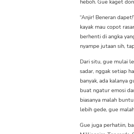
heboh. Gue kaget dong
“Anjir! Beneran dapet!
kayak mau copot rasan
berhenti di angka ya
nyampe jutaan sih, ta
Dari situ, gue mulai l
sadar, nggak setiap ha
banyak, ada kalanya g
buat ngatur emosi dan
biasanya malah buntu
lebih gede, gue malah
Gue juga perhatiin, ba