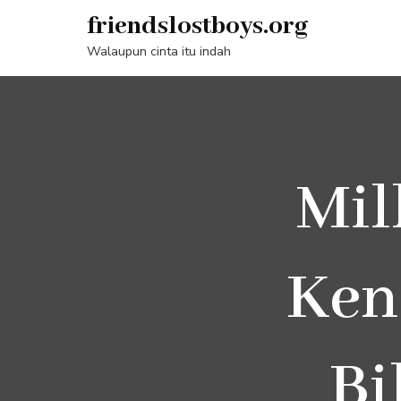
Lompat
friendslostboys.org
ke
Walaupun cinta itu indah
konten
(Tekan
Enter)
Mil
Kena
Bi