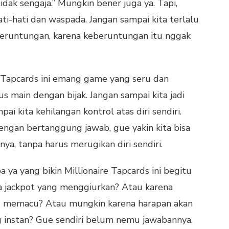
dak sengaja.” Mungkin bener juga ya. Tapi,
hati-hati dan waspada. Jangan sampai kita terlalu
eruntungan, karena keberuntungan itu nggak
ire Tapcards ini emang game yang seru dan
rus main dengan bijak. Jangan sampai kita jadi
pai kita kehilangan kontrol atas diri sendiri.
dengan bertanggung jawab, gue yakin kita bisa
nya, tanpa harus merugikan diri sendiri.
a ya yang bikin Millionaire Tapcards ini begitu
na jackpot yang menggiurkan? Atau karena
ng memacu? Atau mungkin karena harapan akan
 instan? Gue sendiri belum nemu jawabannya.