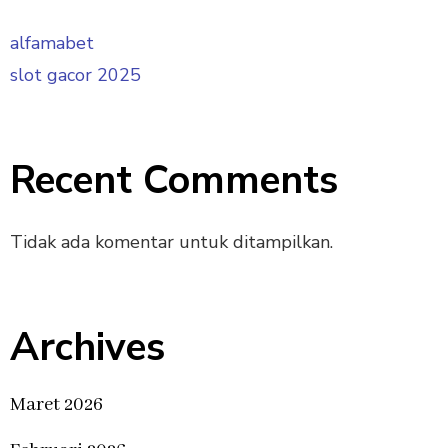
alfamabet
slot gacor 2025
Recent Comments
Tidak ada komentar untuk ditampilkan.
Archives
Maret 2026