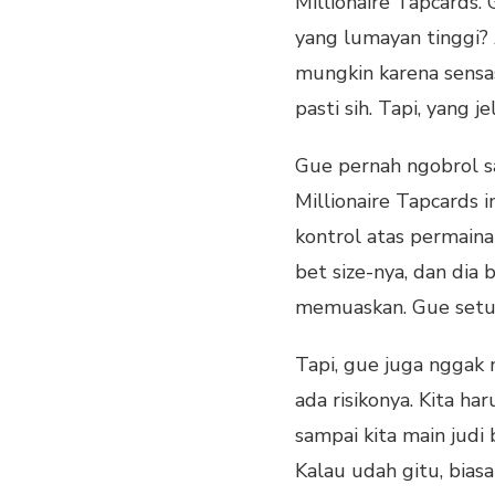
Millionaire Tapcards.
yang lumayan tinggi? 
mungkin karena sensa
pasti sih. Tapi, yang j
Gue pernah ngobrol sam
Millionaire Tapcards i
kontrol atas permainann
bet size-nya, dan dia 
memuaskan. Gue setuj
Tapi, gue juga nggak 
ada risikonya. Kita ha
sampai kita main judi 
Kalau udah gitu, bias