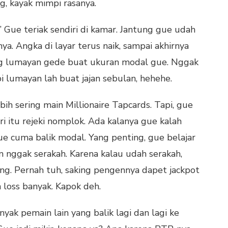
, kayak mimpi rasanya.
” Gue teriak sendiri di kamar. Jantung gue udah
ya. Angka di layar terus naik, sampai akhirnya
ng lumayan gede buat ukuran modal gue. Nggak
pi lumayan lah buat jajan sebulan, hehehe.
ebih sering main Millionaire Tapcards. Tapi, gue
ri itu rejeki nomplok. Ada kalanya gue kalah
ue cuma balik modal. Yang penting, gue belajar
 nggak serakah. Karena kalau udah serakah,
ng. Pernah tuh, saking pengennya dapet jackpot
 loss banyak. Kapok deh.
nyak pemain lain yang balik lagi dan lagi ke