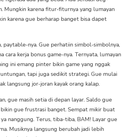
h. Mungkin karena fitur-fiturnya yang lumayan
in karena gue berharap banget bisa dapet
h, paytable-nya. Gue perhatiin simbol-simbolnya,
a cara kerja bonus game-nya. Ternyata, lumayan
ing ini emang pinter bikin game yang nggak
ntungan, tapi juga sedikit strategi. Gue mulai
ak langsung jor-joran kayak orang kalap.
, gue masih setia di depan layar. Saldo gue
 bikin gue frustrasi banget. Sempat mikir buat
k ya nanggung. Terus, tiba-tiba, BAM! Layar gue
ma. Musiknya langsung berubah jadi lebih