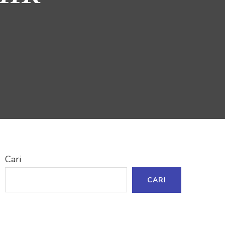
Cari
CARI