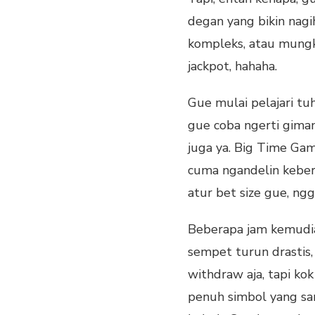
degan yang bikin nagi
kompleks, atau mungk
jackpot, hahaha.
Gue mulai pelajari tu
gue coba ngerti giman
juga ya. Big Time Gam
cuma ngandelin keberu
atur bet size gue, ngg
Beberapa jam kemudian
sempet turun drastis,
withdraw aja, tapi ko
penuh simbol yang sa