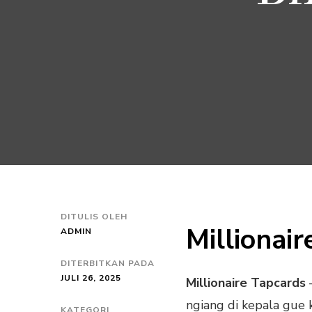
DITULIS OLEH
Millionai
ADMIN
DITERBITKAN PADA
JULI 26, 2025
Millionaire Tapcards
–
ngiang di kepala gue 
KATEGORI