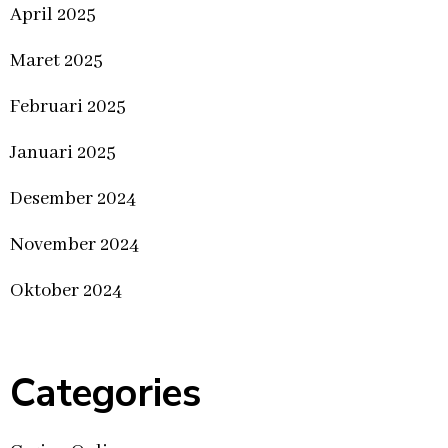
April 2025
Maret 2025
Februari 2025
Januari 2025
Desember 2024
November 2024
Oktober 2024
Categories