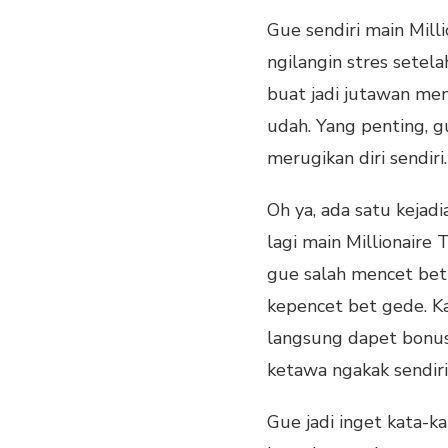
Gue sendiri main Mill
ngilangin stres setel
buat jadi jutawan men
udah. Yang penting, g
merugikan diri sendiri.
Oh ya, ada satu kejad
lagi main Millionaire
gue salah mencet bet
kepencet bet gede. K
langsung dapet bonus
ketawa ngakak sendiri
Gue jadi inget kata-k