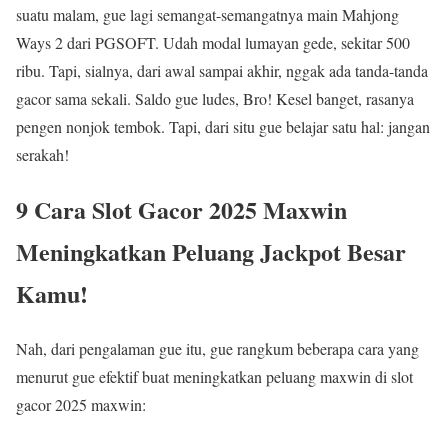
suatu malam, gue lagi semangat-semangatnya main Mahjong
Ways 2 dari PGSOFT. Udah modal lumayan gede, sekitar 500
ribu. Tapi, sialnya, dari awal sampai akhir, nggak ada tanda-tanda
gacor sama sekali. Saldo gue ludes, Bro! Kesel banget, rasanya
pengen nonjok tembok. Tapi, dari situ gue belajar satu hal: jangan
serakah!
9 Cara Slot Gacor 2025 Maxwin
Meningkatkan Peluang Jackpot Besar
Kamu!
Nah, dari pengalaman gue itu, gue rangkum beberapa cara yang
menurut gue efektif buat meningkatkan peluang maxwin di slot
gacor 2025 maxwin: