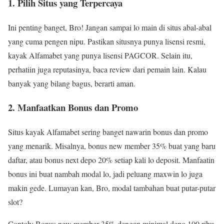
1. Pilih Situs yang Terpercaya
Ini penting banget, Bro! Jangan sampai lo main di situs abal-abal
yang cuma pengen nipu. Pastikan situsnya punya lisensi resmi,
kayak Alfamabet yang punya lisensi PAGCOR. Selain itu,
perhatiin juga reputasinya, baca review dari pemain lain. Kalau
banyak yang bilang bagus, berarti aman.
2. Manfaatkan Bonus dan Promo
Situs kayak Alfamabet sering banget nawarin bonus dan promo
yang menarik. Misalnya, bonus new member 35% buat yang baru
daftar, atau bonus next depo 20% setiap kali lo deposit. Manfaatin
bonus ini buat nambah modal lo, jadi peluang maxwin lo juga
makin gede. Lumayan kan, Bro, modal tambahan buat putar-putar
slot?
Contoh: Bonus new member 35% dengan minimal depo 100 ribu.