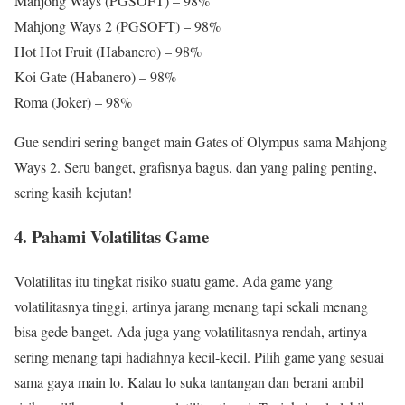
Mahjong Ways (PGSOFT) – 98%
Mahjong Ways 2 (PGSOFT) – 98%
Hot Hot Fruit (Habanero) – 98%
Koi Gate (Habanero) – 98%
Roma (Joker) – 98%
Gue sendiri sering banget main Gates of Olympus sama Mahjong
Ways 2. Seru banget, grafisnya bagus, dan yang paling penting,
sering kasih kejutan!
4. Pahami Volatilitas Game
Volatilitas itu tingkat risiko suatu game. Ada game yang
volatilitasnya tinggi, artinya jarang menang tapi sekali menang
bisa gede banget. Ada juga yang volatilitasnya rendah, artinya
sering menang tapi hadiahnya kecil-kecil. Pilih game yang sesuai
sama gaya main lo. Kalau lo suka tantangan dan berani ambil