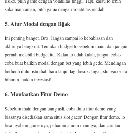
risiko, pilih game dengan volatilitas tinggi. Tapi, kalau lo lebih
suka main aman, pilih game dengan volatilitas rendah.
5. Atur Modal dengan Bijak
Ini penting banget, Bro! Jangan sampai lo kebablasan dan
akhirnya bangkrut. Tentukan budget lo sebelum main, dan jangan
pernah melebihi budget itu. Kalau lo udah kalah, jangan coba-
coba buat balikin modal dengan bet yang lebih gede. Mendingan
berhenti dulu, istirahat, baru lanjut lagi besok. Ingat, slot gacor itu
hiburan, bukan investasi!
6. Manfaatkan Fitur Demo
Sebelum main dengan uang asli, coba dulu fitur demo yang
biasanya disediakan sama situs slot gacor. Dengan fitur demo, lo
bisa nyobain game-nya, pahamin aturan mainnya, dan cari tau