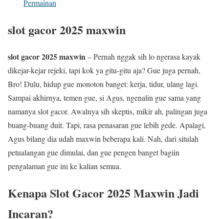
Permainan
slot gacor 2025 maxwin
slot gacor 2025 maxwin
– Pernah nggak sih lo ngerasa kayak
dikejar-kejar rejeki, tapi kok ya gitu-gitu aja? Gue juga pernah,
Bro! Dulu, hidup gue monoton banget: kerja, tidur, ulang lagi.
Sampai akhirnya, temen gue, si Agus, ngenalin gue sama yang
namanya slot gacor. Awalnya sih skeptis, mikir ah, palingan juga
buang-buang duit. Tapi, rasa penasaran gue lebih gede. Apalagi,
Agus bilang dia udah maxwin beberapa kali. Nah, dari situlah
petualangan gue dimulai, dan gue pengen banget bagiin
pengalaman gue ini ke kalian semua.
Kenapa Slot Gacor 2025 Maxwin Jadi
Incaran?