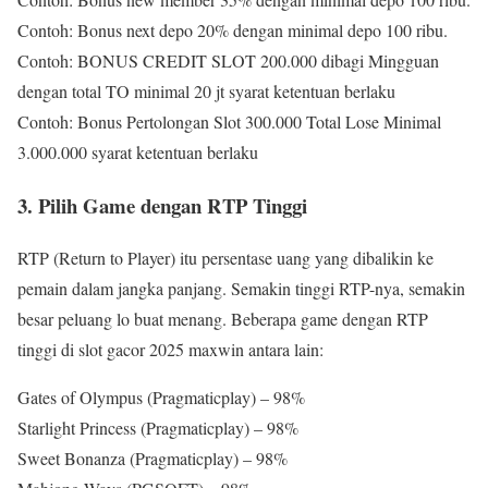
Contoh: Bonus next depo 20% dengan minimal depo 100 ribu.
Contoh: BONUS CREDIT SLOT 200.000 dibagi Mingguan
dengan total TO minimal 20 jt syarat ketentuan berlaku
Contoh: Bonus Pertolongan Slot 300.000 Total Lose Minimal
3.000.000 syarat ketentuan berlaku
3. Pilih Game dengan RTP Tinggi
RTP (Return to Player) itu persentase uang yang dibalikin ke
pemain dalam jangka panjang. Semakin tinggi RTP-nya, semakin
besar peluang lo buat menang. Beberapa game dengan RTP
tinggi di slot gacor 2025 maxwin antara lain:
Gates of Olympus (Pragmaticplay) – 98%
Starlight Princess (Pragmaticplay) – 98%
Sweet Bonanza (Pragmaticplay) – 98%