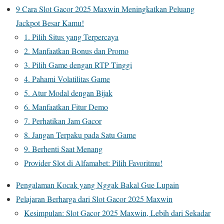
9 Cara Slot Gacor 2025 Maxwin Meningkatkan Peluang
Jackpot Besar Kamu!
1. Pilih Situs yang Terpercaya
2. Manfaatkan Bonus dan Promo
3. Pilih Game dengan RTP Tinggi
4. Pahami Volatilitas Game
5. Atur Modal dengan Bijak
6. Manfaatkan Fitur Demo
7. Perhatikan Jam Gacor
8. Jangan Terpaku pada Satu Game
9. Berhenti Saat Menang
Provider Slot di Alfamabet: Pilih Favoritmu!
Pengalaman Kocak yang Nggak Bakal Gue Lupain
Pelajaran Berharga dari Slot Gacor 2025 Maxwin
Kesimpulan: Slot Gacor 2025 Maxwin, Lebih dari Sekadar