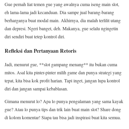
Gue pernah liat temen gue yang awalnya cuma iseng main slot,
eh lama-lama jadi kecanduan. Dia sampe jual barang-barang
berharganya buat modal main. Akhirnya, dia malah terlilit utang
dan depresi. Ngeri banget, deh. Makanya, gue selalu ngingetin
diri sendiri buat tetep kontrol diri.
Refleksi dan Pertanyaan Retoris
Jadi, menurut gue, **slot gampang menang** itu bukan cuma
mitos. Asal kita pinter-pinter milih game dan punya strategi yang
tepat, kita bisa kok profit harian. Tapi inget, jangan lupa kontrol
diri dan jangan sampai kebablasan.
Gimana menurut lo? Apa lo punya pengalaman yang sama kayak
gue? Atau lo punya tips dan trik lain buat main slot? Share dong
di kolom komentar! Siapa tau bisa jadi inspirasi buat kita semua.