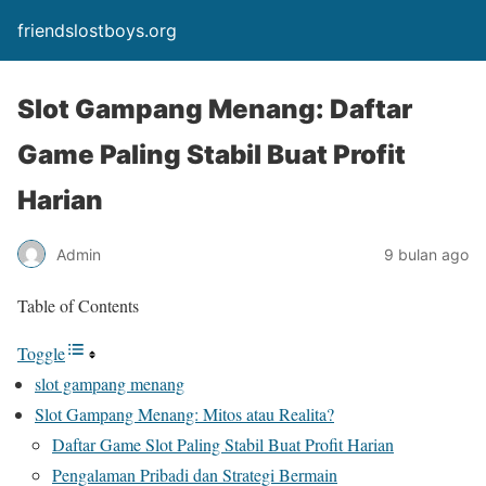
friendslostboys.org
Slot Gampang Menang: Daftar
Game Paling Stabil Buat Profit
Harian
Admin
9 bulan ago
Table of Contents
Toggle
slot gampang menang
Slot Gampang Menang: Mitos atau Realita?
Daftar Game Slot Paling Stabil Buat Profit Harian
Pengalaman Pribadi dan Strategi Bermain