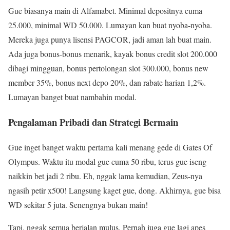
Gue biasanya main di Alfamabet. Minimal depositnya cuma
25.000, minimal WD 50.000. Lumayan kan buat nyoba-nyoba.
Mereka juga punya lisensi PAGCOR, jadi aman lah buat main.
Ada juga bonus-bonus menarik, kayak bonus credit slot 200.000
dibagi mingguan, bonus pertolongan slot 300.000, bonus new
member 35%, bonus next depo 20%, dan rabate harian 1,2%.
Lumayan banget buat nambahin modal.
Pengalaman Pribadi dan Strategi Bermain
Gue inget banget waktu pertama kali menang gede di Gates Of
Olympus. Waktu itu modal gue cuma 50 ribu, terus gue iseng
naikkin bet jadi 2 ribu. Eh, nggak lama kemudian, Zeus-nya
ngasih petir x500! Langsung kaget gue, dong. Akhirnya, gue bisa
WD sekitar 5 juta. Senengnya bukan main!
Tapi, nggak semua berjalan mulus. Pernah juga gue lagi apes