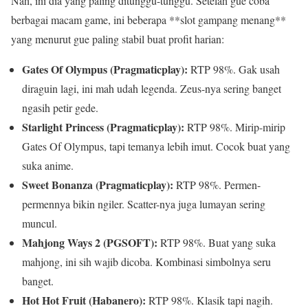
Nah, ini dia yang paling ditunggu-tunggu. Setelah gue coba
berbagai macam game, ini beberapa **slot gampang menang**
yang menurut gue paling stabil buat profit harian:
Gates Of Olympus (Pragmaticplay):
RTP 98%. Gak usah
diraguin lagi, ini mah udah legenda. Zeus-nya sering banget
ngasih petir gede.
Starlight Princess (Pragmaticplay):
RTP 98%. Mirip-mirip
Gates Of Olympus, tapi temanya lebih imut. Cocok buat yang
suka anime.
Sweet Bonanza (Pragmaticplay):
RTP 98%. Permen-
permennya bikin ngiler. Scatter-nya juga lumayan sering
muncul.
Mahjong Ways 2 (PGSOFT):
RTP 98%. Buat yang suka
mahjong, ini sih wajib dicoba. Kombinasi simbolnya seru
banget.
Hot Hot Fruit (Habanero):
RTP 98%. Klasik tapi nagih.