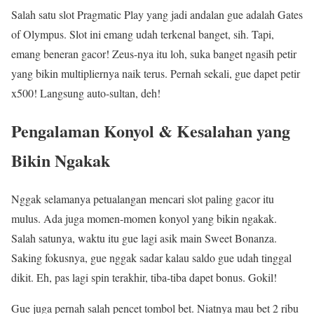
Salah satu slot Pragmatic Play yang jadi andalan gue adalah Gates
of Olympus. Slot ini emang udah terkenal banget, sih. Tapi,
emang beneran gacor! Zeus-nya itu loh, suka banget ngasih petir
yang bikin multipliernya naik terus. Pernah sekali, gue dapet petir
x500! Langsung auto-sultan, deh!
Pengalaman Konyol & Kesalahan yang
Bikin Ngakak
Nggak selamanya petualangan mencari slot paling gacor itu
mulus. Ada juga momen-momen konyol yang bikin ngakak.
Salah satunya, waktu itu gue lagi asik main Sweet Bonanza.
Saking fokusnya, gue nggak sadar kalau saldo gue udah tinggal
dikit. Eh, pas lagi spin terakhir, tiba-tiba dapet bonus. Gokil!
Gue juga pernah salah pencet tombol bet. Niatnya mau bet 2 ribu