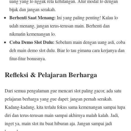
uang yang lo nggak rela kehilangan. Atur modal lo dengan
bijak dan jangan serakah.
Berhenti Saat Menang:
Ini yang paling penting! Kalau lo
udah menang, jangan terus-terusan main. Berhenti dan
nikmatin kemenangan lo.
Coba Demo Slot Dulu:
Sebelum main dengan uang asli, coba
deh main demo slot dulu. Biar lo tau gimana cara kerjanya dan
fitur-fitur bonusnya.
Refleksi & Pelajaran Berharga
Dari semua pengalaman gue mencari slot paling gacor, ada satu
pelajaran berharga yang gue dapet: jangan pernah serakah.
Kadang-kadang, kita terlalu fokus sama kemenangan sampai lupa
diri dan terus-terusan main sampai akhirnya malah kalah. Jadi,
inget ya, main slot itu buat hiburan aja. Jangan sampai jadi