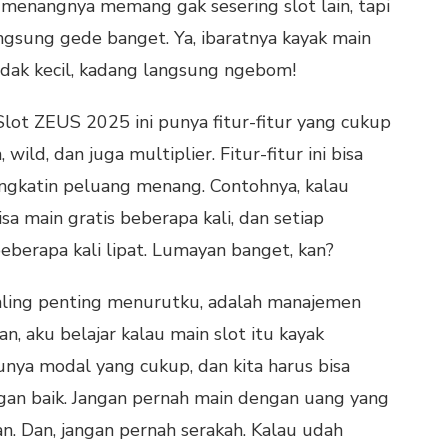
 menangnya memang gak sesering slot lain, tapi
ngsung gede banget. Ya, ibaratnya kayak main
dak kecil, kadang langsung ngebom!
 Slot ZEUS 2025 ini punya fitur-fitur yang cukup
 wild, dan juga multiplier. Fitur-fitur ini bisa
ingkatin peluang menang. Contohnya, kalau
bisa main gratis beberapa kali, dan setiap
eberapa kali lipat. Lumayan banget, kan?
paling penting menurutku, adalah manajemen
n, aku belajar kalau main slot itu kayak
punya modal yang cukup, dan kita harus bisa
gan baik. Jangan pernah main dengan uang yang
an. Dan, jangan pernah serakah. Kalau udah