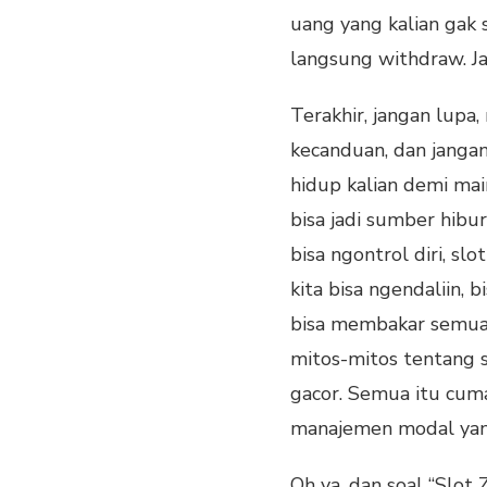
uang yang kalian gak 
langsung withdraw. Ja
Terakhir, jangan lupa,
kecanduan, dan jangan
hidup kalian demi main
bisa jadi sumber hibu
bisa ngontrol diri, slot
kita bisa ngendaliin, b
bisa membakar semuany
mitos-mitos tentang s
gacor. Semua itu cum
manajemen modal yan
Oh ya, dan soal “Slot