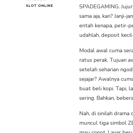
SPADEGAMING. Jujur, 
SLOT ONLINE
sama aja, kan? Janji-j
entah kenapa, petir-pe
udahlah, deposit kecil
Modal awal cuma serat
ratus perak. Tujuan a
setelah seharian ngod
sejajar? Awalnya cuma
buat beli kopi. Tapi,
sering. Bahkan, bebera
Nah, di sinilah drama d
muncul tiga simbol Z
mau copot. Layar ber