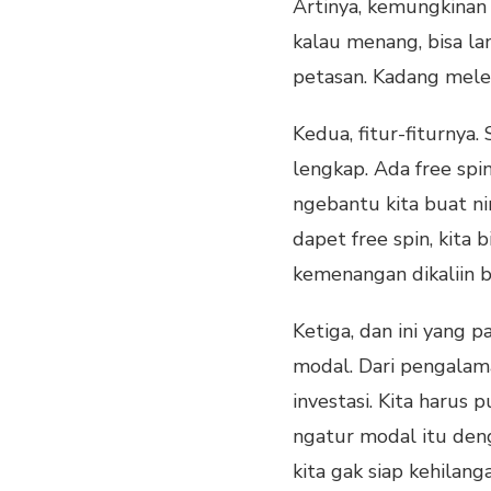
Artinya, kemungkinan
kalau menang, bisa la
petasan. Kadang mele
Kedua, fitur-fiturnya.
lengkap. Ada free spin,
ngebantu kita buat n
dapet free spin, kita 
kemenangan dikaliin b
Ketiga, dan ini yang 
modal. Dari pengalama
investasi. Kita harus 
ngatur modal itu den
kita gak siap kehilang