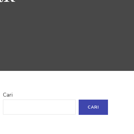
Cari
CARI