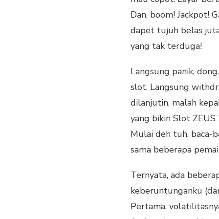
Dan, boom! Jackpot! G
dapet tujuh belas jut
yang tak terduga!
Langsung panik, dong.
slot. Langsung withdr
dilanjutin, malah kepa
yang bikin Slot ZEUS 
Mulai deh tuh, baca-b
sama beberapa pemain 
Ternyata, ada beberap
keberuntunganku (dan
Pertama, volatilitasny