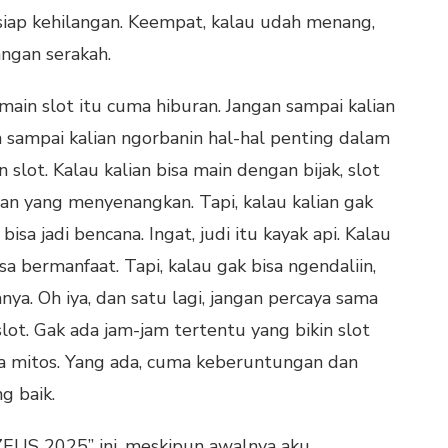
siap kehilangan. Keempat, kalau udah menang,
ngan serakah.
 main slot itu cuma hiburan. Jangan sampai kalian
 sampai kalian ngorbanin hal-hal penting dalam
 slot. Kalau kalian bisa main dengan bijak, slot
ran yang menyenangkan. Tapi, kalau kalian gak
 bisa jadi bencana. Ingat, judi itu kayak api. Kalau
isa bermanfaat. Tapi, kalau gak bisa ngendaliin,
a. Oh iya, dan satu lagi, jangan percaya sama
lot. Gak ada jam-jam tertentu yang bikin slot
a mitos. Yang ada, cuma keberuntungan dan
g baik.
 ZEUS 2025” ini, meskipun awalnya aku