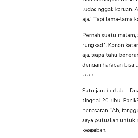
ludes nggak karuan. A
aja.” Tapi lama-lama k
Pernah suatu malam, 
rungkad*. Konon katany
aja, siapa tahu benera
dengan harapan bisa 
jajan.
Satu jam berlalu… Dua
tinggal 20 ribu. Panik
penasaran. “Ah, tanggu
saya putuskan untuk m
keajaiban.