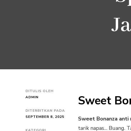
J
DITULIS OLEH
Sweet Bon
ADMIN
DITERBITKAN PADA
SEPTEMBER 8, 2025
Sweet Bonanza anti 
tarik napas… Buang. Ta
KATEGORI