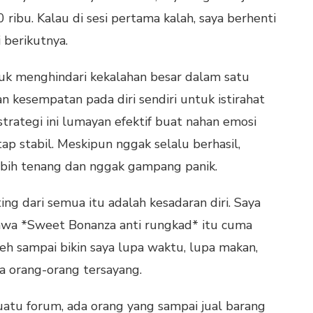
 ribu. Kalau di sesi pertama kalah, saya berhenti
i berikutnya.
uk menghindari kekalahan besar dalam satu
kesempatan pada diri sendiri untuk istirahat
strategi ini lumayan efektif buat nahan emosi
ap stabil. Meskipun nggak selalu berhasil,
lebih tenang dan nggak gampang panik.
ing dari semua itu adalah kesadaran diri. Saya
ahwa *Sweet Bonanza anti rungkad* itu cuma
h sampai bikin saya lupa waktu, lupa makan,
a orang-orang tersayang.
uatu forum, ada orang yang sampai jual barang