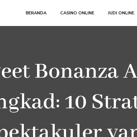
BERANDA
CASINO ONLINE
JUDI ONLINE
eet Bonanza A
gkad: 10 Stra
pektakuler ya