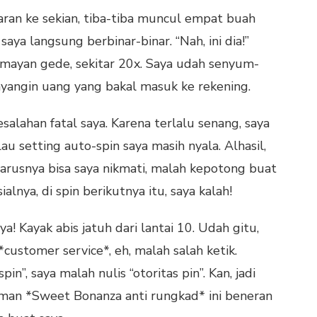
taran ke sekian, tiba-tiba muncul empat buah
aya langsung berbinar-binar. “Nah, ini dia!”
umayan gede, sekitar 20x. Saya udah senyum-
ayangin uang yang bakal masuk ke rekening.
kesalahan fatal saya. Karena terlalu senang, saya
u setting auto-spin saya masih nyala. Alhasil,
rusnya bisa saya nikmati, malah kepotong buat
ialnya, di spin berikutnya itu, saya kalah!
a! Kayak abis jatuh dari lantai 10. Udah gitu,
customer service*, eh, malah salah ketik.
in”, saya malah nulis “otoritas pin”. Kan, jadi
aman *Sweet Bonanza anti rungkad* ini beneran