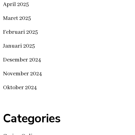
April 2025
Maret 2025
Februari 2025
Januari 2025
Desember 2024
November 2024
Oktober 2024
Categories