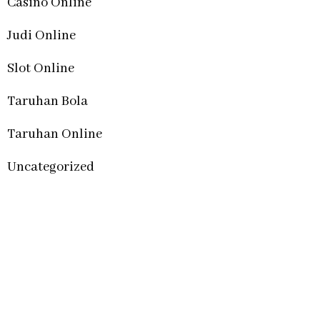
Casino Online
Judi Online
Slot Online
Taruhan Bola
Taruhan Online
Uncategorized