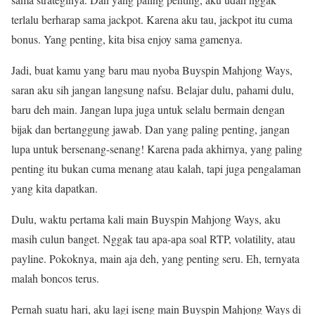
terlalu berharap sama jackpot. Karena aku tau, jackpot itu cuma
bonus. Yang penting, kita bisa enjoy sama gamenya.
Jadi, buat kamu yang baru mau nyoba Buyspin Mahjong Ways,
saran aku sih jangan langsung nafsu. Belajar dulu, pahami dulu,
baru deh main. Jangan lupa juga untuk selalu bermain dengan
bijak dan bertanggung jawab. Dan yang paling penting, jangan
lupa untuk bersenang-senang! Karena pada akhirnya, yang paling
penting itu bukan cuma menang atau kalah, tapi juga pengalaman
yang kita dapatkan.
Dulu, waktu pertama kali main Buyspin Mahjong Ways, aku
masih culun banget. Nggak tau apa-apa soal RTP, volatility, atau
payline. Pokoknya, main aja deh, yang penting seru. Eh, ternyata
malah boncos terus.
Pernah suatu hari, aku lagi iseng main Buyspin Mahjong Ways di