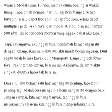
warnet. Modal cuma 10 ribu, niatnya cuma buat ngisi waktu
luang. Tapi, entah kenapa, hari itu lagi hoki banget. Setiap
buyspin, selalu dapet free spin. Setiap free spin, selalu dapet
multiplier gede. Akhirnya, dari modal 10 ribu, bisa jadi hampir
500 ribu! Itu bener-bener momen yang nggak bakal aku lupain.
Tapi, sayangnya, aku nggak bisa menikmati kemenangan itu
dengan tenang. Karena waktu itu, aku masih bocah ingusan. Duit
segitu udah berasa kayak duit Monopoly. Langsung deh foya-
foya, traktir teman-teman, beli ini itu. Akhirnya, dalam waktu
singkat, duitnya habis tak bersisa.
Dari situ, aku belajar satu hal: menang itu penting, tapi lebih
penting lagi adalah bisa mengelola kemenangan itu dengan baik.
Jangan sampai, kita menang banyak, tapi nggak bisa
menikmatinya karena kita nggak bisa mengendalikan diri.