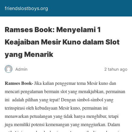
friendslostboys.org
Ramses Book: Menyelami 1
Keajaiban Mesir Kuno dalam Slot
yang Menarik
Admin
2 tahun ago
Ramses Book-
Jika kalian penggemar tema Mesir kuno dan
mencari pengalaman bermain slot yang menakjubkan, permainan
ini adalah pilihan yang tepat! Dengan simbol-simbol yang
terinspirasi oleh kebudayaan Mesir kuno, permainan ini
menawarkan petualangan yang tidak hanya menghibur, tetapi
juga memiliki potensi kemenangan yang menggiurkan. Dalam