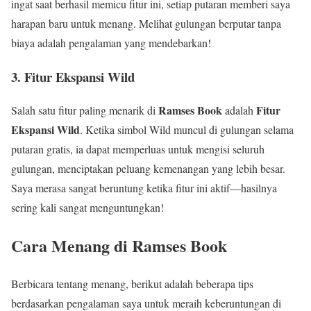
ingat saat berhasil memicu fitur ini, setiap putaran memberi saya
harapan baru untuk menang. Melihat gulungan berputar tanpa
biaya adalah pengalaman yang mendebarkan!
3. Fitur Ekspansi Wild
Ramses Book
Fitur
Salah satu fitur paling menarik di
adalah
Ekspansi Wild
. Ketika simbol Wild muncul di gulungan selama
putaran gratis, ia dapat memperluas untuk mengisi seluruh
gulungan, menciptakan peluang kemenangan yang lebih besar.
Saya merasa sangat beruntung ketika fitur ini aktif—hasilnya
sering kali sangat menguntungkan!
Cara Menang di Ramses Book
Berbicara tentang menang, berikut adalah beberapa tips
berdasarkan pengalaman saya untuk meraih keberuntungan di