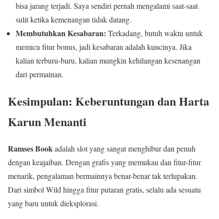
bisa jarang terjadi. Saya sendiri pernah mengalami saat-saat
sulit ketika kemenangan tidak datang.
Membutuhkan Kesabaran:
Terkadang, butuh waktu untuk
memicu fitur bonus, jadi kesabaran adalah kuncinya. Jika
kalian terburu-buru, kalian mungkin kehilangan kesenangan
dari permainan.
Kesimpulan: Keberuntungan dan Harta
Karun Menanti
Ramses Book
adalah slot yang sangat menghibur dan penuh
dengan keajaiban. Dengan grafis yang memukau dan fitur-fitur
menarik, pengalaman bermainnya benar-benar tak terlupakan.
Dari simbol Wild hingga fitur putaran gratis, selalu ada sesuatu
yang baru untuk dieksplorasi.